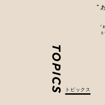
「
と
トピックス